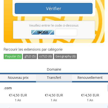
Vérifier
Veuillez entrer le code ci-dessous
Parcourir les extensions par catégorie
Popular (5)
gTLD (5)
ccTLD (6)
Geography (6)
Domaine
Nouveau prix
Transfert
Renouvellement
.com
€14,50 EUR
€14,50 EUR
€14,50 EUR
1 An
1 An
1 An