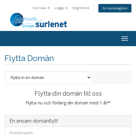
Svenska
Logga in
Registrera
Se kundvagnen
Togg
navig
Flytta Domän
Flytta din domän till oss
Flytta nu och förläng din domän med 1 år!*
En ensam domänflytt
Domännamn