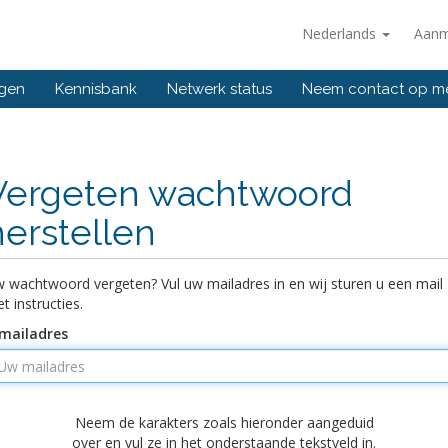
Nederlands
Aanm
ngen
Kennisbank
Netwerk status
Neem contact op m
Vergeten wachtwoord
herstellen
 wachtwoord vergeten? Vul uw mailadres in en wij sturen u een mail
t instructies.
mailadres
Neem de karakters zoals hieronder aangeduid
over en vul ze in het onderstaande tekstveld in.