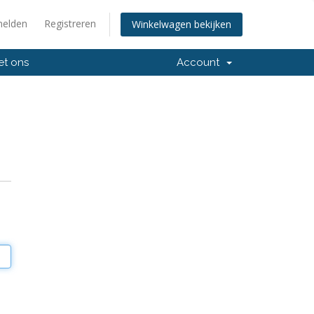
elden
Registreren
Winkelwagen bekijken
et ons
Account