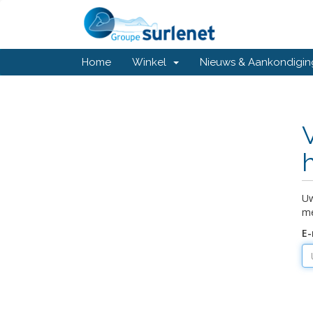
Home
Winkel
Nieuws & Aankondigi
Uw
me
E-