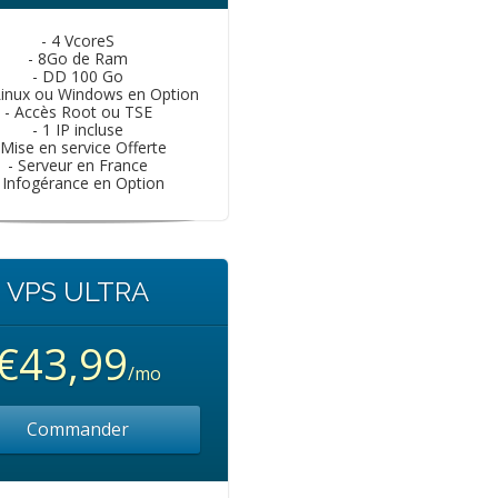
- 4 VcoreS
- 8Go de Ram
- DD 100 Go
Linux ou Windows en Option
- Accès Root ou TSE
- 1 IP incluse
 Mise en service Offerte
- Serveur en France
 Infogérance en Option
VPS ULTRA
€43,99
/mo
Commander