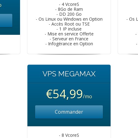
- 4 VcoreS
o
- 8Go de Ram
- DD 200 Go
- Os Linux ou Windows en Option
- Os 
- Accès Root ou TSE
- 1 IP incluse
- Mise en service Offerte
-
- Serveur en France
- Infogérance en Option
-
VPS MEGAMAX
€54,99
/mo
Commander
- 8 VcoreS