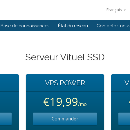
Français
Base de connaissances
État du réseau
Contactez-nou
Serveur Vituel SSD
VPS POWER
V
€19,99
/mo
Commander