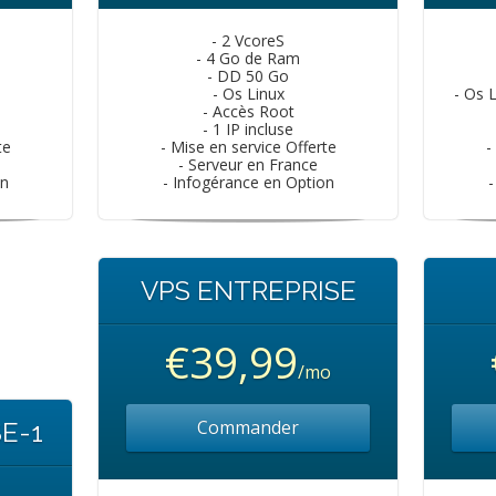
- 2 VcoreS
- 4 Go de Ram
- DD 50 Go
- Os Linux
- Os 
- Accès Root
- 1 IP incluse
te
- Mise en service Offerte
-
- Serveur en France
on
- Infogérance en Option
-
VPS ENTREPRISE
€39,99
/mo
Commander
E-1