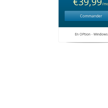
€39,99
/m
Commander
En OPtion - Windows