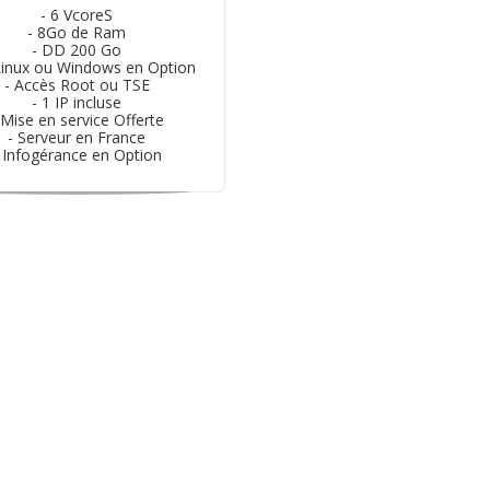
- 6 VcoreS
- 8Go de Ram
- DD 200 Go
Linux ou Windows en Option
- Accès Root ou TSE
- 1 IP incluse
 Mise en service Offerte
- Serveur en France
 Infogérance en Option