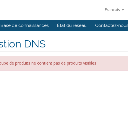
Français
Base de connaissances
État du réseau
Contactez-nou
stion DNS
oupe de produits ne contient pas de produits visibles