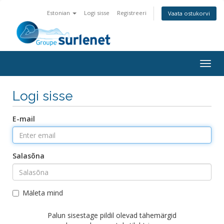
Estonian
Logi sisse
Registreeri
Vaata ostukorvi
Togg
navig
Logi sisse
E-mail
Salasõna
Mäleta mind
Palun sisestage pildil olevad tähemärgid